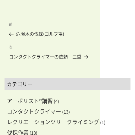
ゴ
リ
ー
投
前
前
稿
の
危険木の伐採(ゴルフ場)
ナ
投
ビ
稿
次
次
ゲ
の
コンタクトクライマーの依頼 三重
ー
投
稿
シ
ョ
カテゴリー
ン
アーボリスト®講習
(4)
コンタクトクライマー
(13)
レクリエーションツリークライミング
(1)
伐採作業
(13)