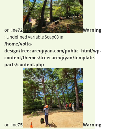
on line
72
Warning
: Undefined variable $cap03 in
/home/volta-
design/treecareujiyan.com/public_html/wp-
content/themes/treecareujiyan/template-
parts/content.php
on line
75
Warning