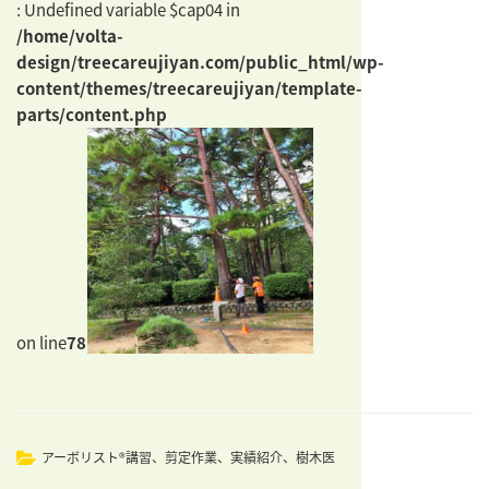
: Undefined variable $cap04 in
/home/volta-
design/treecareujiyan.com/public_html/wp-
content/themes/treecareujiyan/template-
parts/content.php
on line
78
カ
アーボリスト®講習
、
剪定作業
、
実績紹介
、
樹木医
テ