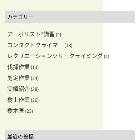
稿
ゲ
ー
カテゴリー
シ
ョ
アーボリスト®講習
(4)
ン
コンタクトクライマー
(13)
レクリエーションツリークライミング
(1)
伐採作業
(13)
剪定作業
(24)
実績紹介
(38)
樹上作業
(26)
樹木医
(23)
最近の投稿