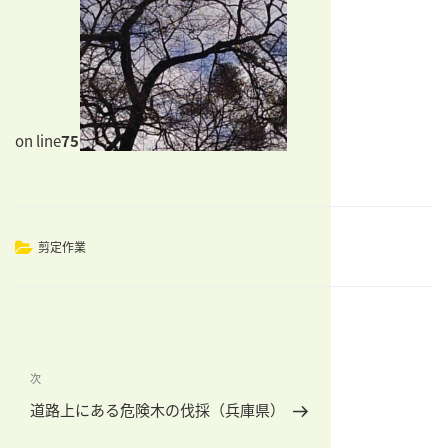
on line
75
カ
剪定作業
テ
ゴ
リ
ー
投
稿
次
次
ナ
の
道路上にある危険木の伐採（兵庫県）
ビ
投